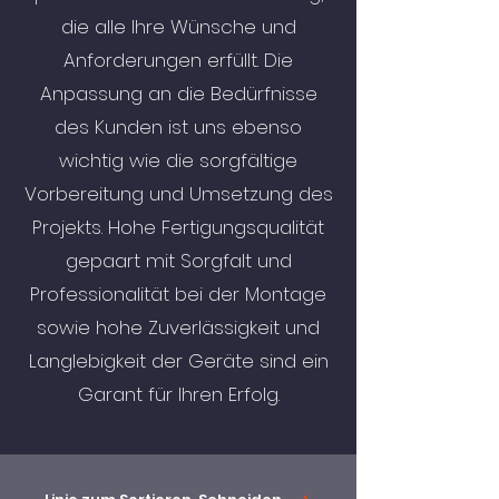
die alle Ihre Wünsche und
Anforderungen erfüllt. Die
Anpassung an die Bedürfnisse
des Kunden ist uns ebenso
wichtig wie die sorgfältige
Vorbereitung und Umsetzung des
Projekts. Hohe Fertigungsqualität
gepaart mit Sorgfalt und
Professionalität bei der Montage
sowie hohe Zuverlässigkeit und
Langlebigkeit der Geräte sind ein
Garant für Ihren Erfolg.