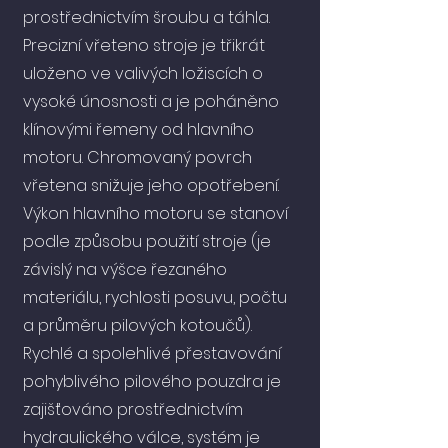
prostřednictvím šroubu a táhla.
Precizní vřeteno stroje je třikrát
uloženo ve valivých ložiscích o
vysoké únosnosti a je poháněno
klínovými řemeny od hlavního
motoru. Chromovaný povrch
vřetena snižuje jeho opotřebení.
Výkon hlavního motoru se stanoví
podle způsobu použití stroje (je
závislý na výšce řezaného
materiálu, rychlosti posuvu, počtu
a průměru pilových kotoučů).
Rychlé a spolehlivé přestavování
pohyblivého pilového pouzdra je
zajišťováno prostřednictvím
hydraulického válce, systém je