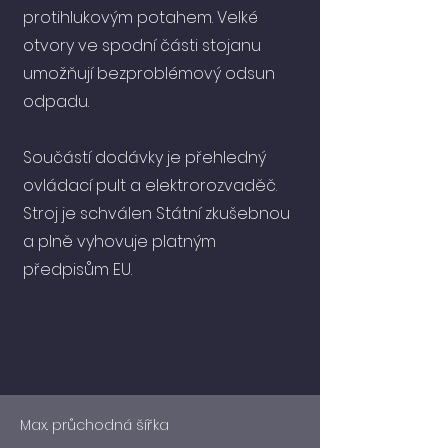
protihlukovým potahem. Velké
otvory ve spodní části stojanu
umožňují bezproblémový odsun
odpadu.
Součástí dodávky je přehledný
ovládací pult a elektrorozvaděč.
Stroj je schválen Státní zkušebnou
a plně vyhovuje platným
předpisům EU.
Max. průchodná šířka