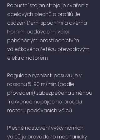
Robustní stojan stroje je svařen z
ocelových plechů a profilů. Je
osazen třemi spodními a dvěma
horními podávacími válci,
poháněnými prostřednictvím
válečkového řetězu převodovým
elektromotorem.
Regulace rychlosti posuvu je v
rozsahu 5-90 m/min. (podle
provedení) zabezpečena změnou
frekvence napájecího proudu
motoru podávacích válců.
Přesné nastavení výšky horních
válců je prováděno mechanicky