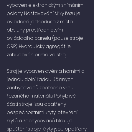
vybaven elektronickým snímáním
polohy. Nastavování šířky řezu je
ovládané jednoduše z místa
obsluhy prostřednictvím
ovládacího panelu (pouze stroje
ORP). Hydraulický agregát je
zabudován přímo ve stroji.
Stroj je vybaven dvěma horními a
jednou dolní řadou účinných
zachycovačů zpětného vrhu
řezaného materiálu. Pohyblivé
části stroje jsou opatřeny
bezpečnostními kryty, otevření
krytů a zachycovačů blokuje
spuštění stroje. Kryty jsou opatřeny