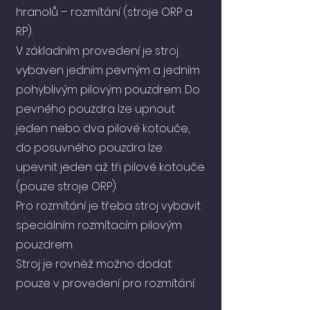
hranolů – rozmítání (stroje ORP a
RP).
V základním provedení je stroj
vybaven jedním pevným a jedním
pohyblivým pilovým pouzdrem. Do
pevného pouzdra lze upnout
jeden nebo dva pilové kotouče,
do posuvného pouzdra lze
upevnit jeden až tři pilové kotouče
(pouze stroje ORP).
Pro rozmítání je třeba stroj vybavit
speciálním rozmítacím pilovým
pouzdrem.
Stroj je rovněž možno dodat
pouze v provedení pro rozmítání.