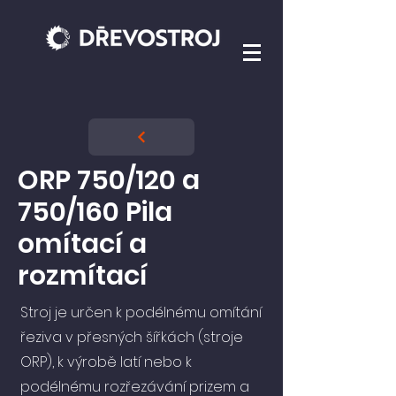
ORP 750/120 a
750/160 Pila
omítací a
rozmítací
Stroj je určen k podélnému omítání
řeziva v přesných šířkách (stroje
ORP), k výrobě latí nebo k
podélnému rozřezávání prizem a